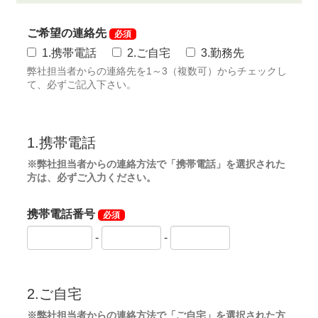
女性法人会員に限定しましたが、女性個人会員として
も名義書換可能となります。
※期間限定
2023年12月10日まで必着有効
◆周辺ゴルフ場
「葉山国際カンツリー倶楽部」
「磯子カンツリークラ
ブ」
「茅ヶ崎ゴルフ倶楽部」
「戸塚カントリー倶楽
部」
「横浜カントリークラブ」
◆交通機関
・自動車でお越しの場合
横浜横須賀道路「日野IC」より9.0km
・電車をご利用の場合