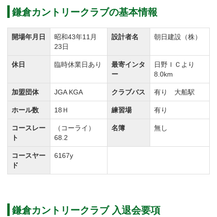
プレー方式はキャディ付またはセルフプレーの選択
鎌倉カントリークラブの基本情報
制、乗用カートでの移動なのでラウンドも快適！
開場年月日
昭和43年11月
設計者名
朝日建設（株）
鎌倉カントリークラブの隣には鎌倉天国ゴルフ練習場
23日
が併設されています。
休日
臨時休業日あり
最寄インタ
日野ＩＣより
全長250ヤードの打ち下しの練習場をはじめ、バンカー
ー
8.0km
練習を完備しているので、プレー前の準備運動やラウ
加盟団体
JGA KGA
クラブバス
有り 大船駅
ンド後の調整にご利用ください。
ホール数
18Ｈ
練習場
有り
3階建てのドライビングレンジでは練習用途に応じて使
い分けができる点も魅力です。
コースレー
（コーライ）
名簿
無し
ト
68.2
1階のレンジは飛距離の確認に最適です。また3階のレ
コースヤー
6167y
ンジでは本番さながらのダイナミックな打ちおろしが
ド
楽しめるため好評です。
大平山の山頂にある5階建てのクラブハウスには、最上
鎌倉カントリークラブ 入退会要項
階に展望台があります。