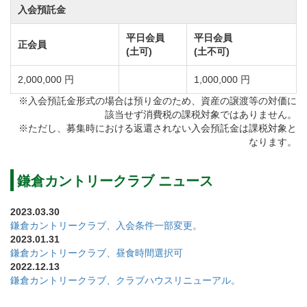
入会預託金
6番ホールは高低差約20ヤードのダイナミックなショッ
トが楽しめる打ち下ろしが名物コース。
平日会員
平日会員
正会員
(土可)
(土不可)
豪快なショットが楽しめる反面、風向きを計算して慎
重に攻めたいところ。
2,000,000 円
1,000,000 円
対してINコースはフェアウェイはフラットなのため一
※入会預託金形式の場合は預り金のため、資産の譲渡等の対価に
該当せず消費税の課税対象ではありません。
見すると易しそうに感じますが、ショットの正確性、
※ただし、募集時における返還されない入会預託金は課税対象と
距離感、アプローチ技術などテクニックを要します。
なります。
ボールの落とし所が狭いホールや池越え、先が見えな
いブラインドホールなどメンタルも鍛えられます。
鎌倉カントリークラブ ニュース
グリーン周辺も難しくなっていて攻め甲斐のあるベン
2023.03.30
ト2グリーン制。
鎌倉カントリークラブ、入会条件一部変更。
2023.01.31
ゴルフの腕を磨きたいビギナーはもちろん腕自慢の熟
鎌倉カントリークラブ、昼食時間選択可
練ゴルファー、シニア層の方まで幅広くお楽しみ頂け
2022.12.13
鎌倉カントリークラブ、クラブハウスリニューアル。
ます。