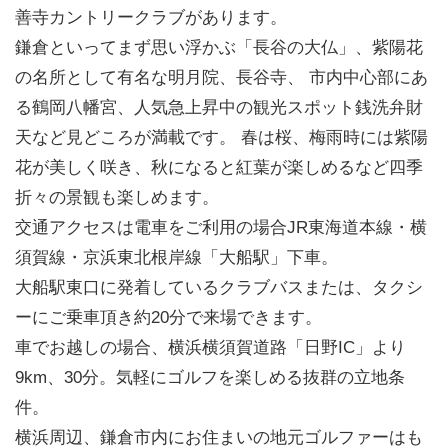
善寺カントリークラブがあります。
鎌倉といってまず思い浮かぶ「長谷の大仏」、紫陽花
の名所として有名な明月院、長谷寺、 市内中心部にあ
る鶴岡八幡宮、人気急上昇中の観光スポット銭洗弁財
天など見どころが満載です。 春は桜、梅雨時には紫陽
花が美しく咲き、秋になると紅葉が楽しめるなど四季
折々の景観も楽しめます。
交通アクセスは電車をご利用の場合JR東海道本線・横
須賀線・京浜東北根岸線「大船駅」下車。
大船駅東口に発着しているクラブバスまたは、タクシ
ーにご乗車頂き約20分で来場できます。
車でお越しの場合、横浜横須賀道路「日野IC」より
9km、30分。気軽にゴルフを楽しめる抜群の立地条
件。
横浜周辺、鎌倉市内にお住まいの地元ゴルファーはも