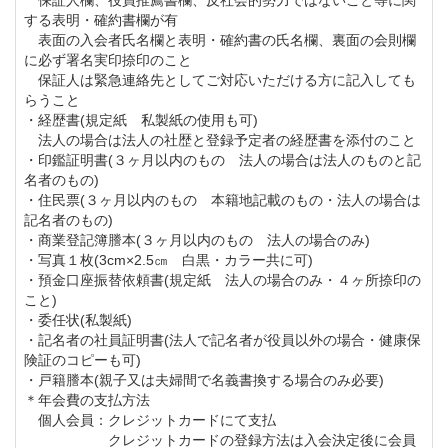
する表明・確約書欄が有
ァミリーダブルスコンペや、
表面の入会者氏名欄と表明・確約書の氏名欄、裏面の会則欄
ゴルフ以外の共通の趣味を持ったメンバー様との交流
に必ず署名実印捺印のこと
保証人は緊急連絡先としてご対応いただける方に記入しても
の場としてクラブ内サークルもございます。
らうこと
・経歴書(規定紙 私製紙の使用も可)
法人の場合は法人の社歴と登録予定者の経歴書を添付のこと
鎌倉・湘南周辺にお住まいの地元ゴルファーの憩いの
・印鑑証明書(３ヶ月以内のもの 法人の場合は法人のものと記
コース鎌倉カントリークラブは古き良き時代からの品
名者のもの)
・住民票(３ヶ月以内のもの 本籍地記載のもの・法人の場合は
格あるゴルフ場です。
記名者のもの)
美しい景観と戦略的なコースが魅力ですが、会員数が
・商業登記簿謄本(３ヶ月以内のもの 法人の場合のみ)
・写真１枚(3cm×2.5㎝ 白黒・カラー共に可)
多く予約が取りにくい場合もあります。
・預金口座振替依頼書(規定紙 法人の場合のみ・４ヶ所捺印の
しかし、メンバー同士の交流をご希望の方、悠々自適
こと)
・委任状(私製紙)
に倶楽部ライフを過ごしたい方には是非ともお勧めし
・記名者の社員証明書(法人で記名者が役員以外の場合・健康保
たいコースです。
険証のコピーも可)
・戸籍謄本(親子又は夫婦間で名義書換する場合のみ必要)
ゴルフ会員権の購入をご検討中の方、ホームコースを
＊年会費の支払方法
お考えの方はこの機会にご検討ください。
個人会員：クレジットカードにて支払
クレジットカードの登録方法は入会決定後に会員
名義書換料等を下記のとおり改定します。