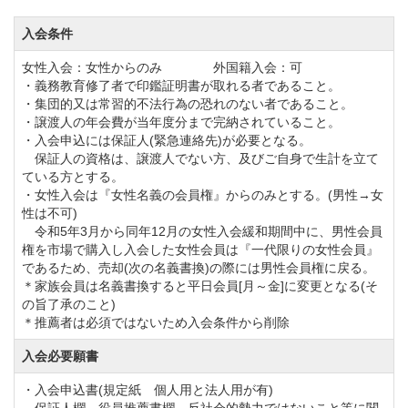
展望台からは相模湾、伊豆大島をはじめ、横浜方面の
入会条件
街並みやランドマークタワー等、360度の壮大なパノラ
女性入会：女性からのみ 外国籍入会：可
マが楽しめます。
・義務教育修了者で印鑑証明書が取れる者であること。
館内の施設は1日の疲れを癒す浴室や豊富な品揃えのプ
・集団的又は常習的不法行為の恐れのない者であること。
・譲渡人の年会費が当年度分まで完納されていること。
ロショップ、レストラン、コンペルームを完備してい
・入会申込には保証人(緊急連絡先)が必要となる。
ます。
保証人の資格は、譲渡人でない方、及びご自身で生計を立て
ている方とする。
2階のレストランでは「鎌倉カントリークラブ特製ビー
・女性入会は『女性名義の会員権』からのみとする。(男性→女
フシチュー」をはじめ東京渋谷の有名ラーメン店「吉
性は不可)
令和5年3月から同年12月の女性入会緩和期間中に、男性会員
虎の鶏白湯ラーメン」、
権を市場で購入し入会した女性会員は『一代限りの女性会員』
女性のお客様に好評の「フローズンスムージー」など
であるため、売却(次の名義書換)の際には男性会員権に戻る。
＊家族会員は名義書換すると平日会員[月～金]に変更となる(そ
豊富なメニューをお楽しみ頂けます。
の旨了承のこと)
また、お食事のみのご利用が可能な「ランチバイキン
＊推薦者は必須ではないため入会条件から削除
グ」や「ワインを楽しむ会」など多数の企画をご用意
入会必要願書
しています。
・入会申込書(規定紙 個人用と法人用が有)
その他にメンバー様とご家族2人1組でご参加頂けるフ
保証人欄、役員推薦書欄、反社会的勢力ではないこと等に関