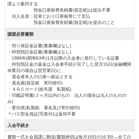
課より案内する
①名義書換料改定（令和4年7月11日～）
預金口座振替依頼書(規定紙)は提出不要
法人会員：従来どおり口座振替にて支払
正会員【改定前】330,000円（税込）→【改定後】
預金口座振替依頼書(規定紙)を提出のこと
495,000円（税込）
譲渡必要書類
平日会員【改定前】165,000円（税込）→【改定後】
・預り保証金証書(裏書欄はなし)
330,000円（税込）
・特別預託金証書(裏書欄はなし)
②特別預託金改定（令和4年7月11日～）
1988年(昭和63年)1月以降の入会者に発行している証書
特別預託金の返金は入会者手続が完了した翌月15日(金融機関
正会員【改定前】1,000,000円→【改定後】2,000,000円
休業日の場合は翌営業日)に
平日会員【改定前】500,000円→【改定後】1,000,000
退会者本人の口座へ振込とする
・退会届(規定紙 実印捺印)
円
・ＡＧＣカード(紛失届 私製紙)
③各種変更料改定（令和4年12月11日～）※旧料金で
・印鑑証明書(３ヶ月以内のもの 法人の場合は法人のものの
み)
の名義変更受付は令和4年12月10日書類到着分までと
・委任状(私製紙 署名及び実印捺印)
する。
＊パス型会員証(写真付)は返却不要
正会員
入会手続き
法人内記名者変更 【改定前】55,000円（税込）
書類一式を会員課に郵送(書類締切は毎月10日の16:30)→全ての