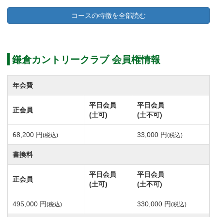
ちろん、都心から近くアクセスしやすいロケーショ
コースの特徴を全部読む
ン。
鎌倉市の北東部に位置する緑地帯に広がる総面積82万
平方メートル、全長6,167ヤードの丘陵コースです。
鎌倉カントリークラブ 会員権情報
コース内には桜やツツジ、藤の花など四季折々の草花
年会費
が配され景観に彩りを添えています。
平日会員
平日会員
正会員
季節によって変わる景色が訪れる度に異なる表情で楽
(土可)
(土不可)
しませてくれる18ホール。
68,200 円
33,000 円
(税込)
(税込)
自然地形をうまく活用したアップダウン、勾配のある
コース設計がプレーヤーの挑戦心をくすぐります。
書換料
平日会員
平日会員
正会員
OUTコースは打ち上げ・打ち下ろしのホールをはじ
(土可)
(土不可)
め、グリーン周辺にある深めのバンカーが難度を高め
495,000 円
330,000 円
(税込)
(税込)
ています。