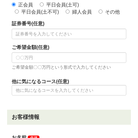
開場54周年を迎え、フルリニューアルし2023年1月15
日にグランドオープンします。
クラブハウス内にリモートワークスペースを国内初導
入。
フィットネスルームも併設するなどゴルフのプレーに
限らず、多くの方が充実した時間を過ごせる施設を備
えました。
クラブハウスリニュアールの主要工事を終了し、1月15
日にグランドオープンしました。
１階はプロント経営の軽食を提供し、２階は高級食材
を使った本格的な料理を提供するレストランを併用し
ています。
プレー面ではスタート間隔を拡大し受入れ組数を制