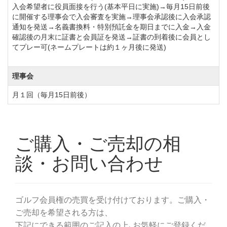
→【改定後】495,000円（税込）
入会希望者に役員面接を行う(基本平日に実施)→毎月15日前後
親子名義書換料 【改定前】165,000円（税込）→【改
に開催する理事会で入会審査を実施→理事会承認後に入会承認
通知を発送→名義書換料・特別預託金を期日までに入金→入金
定後】247,500円（税込）
確認後の月末に証書と会員証を発送→証書の到着後に会員とし
平日会員 【改定前】55,000円（税込）→【改定後】
てプレー可(ネームプレートは約１ヶ月後に発送)
330,000円（税込）
親子名義書換料 【改定前】82,500円（税込）→【改
理事会
定後】165,000円（税込）
月１回（毎月15日前後）
④年会費改定（令和5年度分～）会計年度：4月～3月
正会員【改定前】39,600円（税込）→【改定後】
68,200円（税込）
平日会員【改定前】26,400円（税込）→【改定後】
33,000円（税込）
※令和5年3月10日受付分までは旧料金（改定前料金）
とする