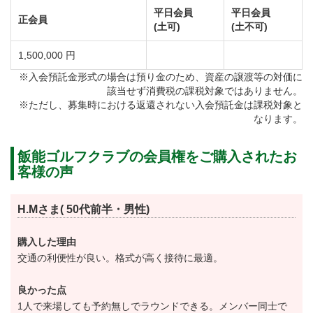
平日会員
平日会員
員同士の組み合わせとなります。
正会員
(土可)
(土不可)
２）会員によるプライベート競技として職業別・地域
1,500,000 円
別・年代別等の会員同士のプライベートコンペが多数
あります。
※入会預託金形式の場合は預り金のため、資産の譲渡等の対価に
該当せず消費税の課税対象ではありません。
３）提携クラブのご案内（交流親善を目的として）下
※ただし、募集時における返還されない入会預託金は課税対象と
記のゴルフクラブでプレーする場合は、会員は割引料
なります。
金となります。
飯能ゴルフクラブの会員権をご購入されたお
〇河口湖ＣＣ（山梨県）〇草津ＣＣ（群馬県）〇呉羽
客様の声
ＣＣ（富山県）〇日光ＣＣ（栃木県）〇狭山ＧＣ（埼
玉県）〇小樽ＣＣ（北海道）〇片山津（石川県）
H.Mさま( 50代前半・男性)
※上記のゴルフクラブでプレーする場合は会員は割引
購入した理由
料金となります。但し日光ＣＣは平日に限る。狭山Ｇ
交通の利便性が良い。格式が高く接待に最適。
Ｃは日・祝は不可
良かった点
1人で来場しても予約無しでラウンドできる。メンバー同士で