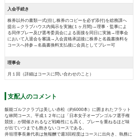
入会手続き
株券以外の書類一式(但し株券のコピーを必ず添付)を総務課へ
提出→クラブハウス内掲示を実施(１ヶ月間)→理事・監事によ
る同伴プレー及び選考委員会による面接を同日に実施→理事会
において入退会を審議→入会資格承認後に株券と名義書換料を
コースへ持参→名義書換料支払後に会員としてプレー可
理事会
月１回（詳細はコースに問い合わせのこと）
支配人のコメント
飯能ゴルフクラブは美しい赤松（約6000本）に囲まれたフラット
な林間コース。平成１２年には「日本女子オープンゴルフ選手権
競技」が開催されるなど戦略性にも高く、プレーを重ねるほど味
が出ていつまでも飽きないコースである。
井垣理事長兼代表は無報酬で週3回程度はコースに出向き、執務に