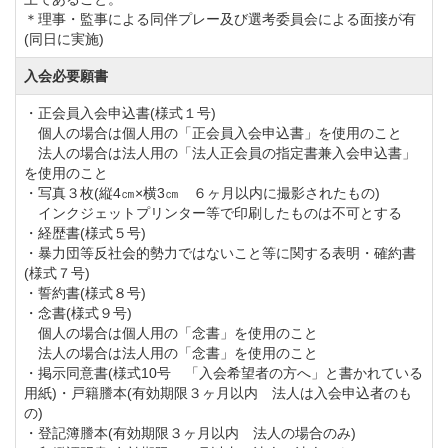
＊理事・監事による同伴プレー及び選考委員会による面接が有
(同日に実施)
入会必要願書
・正会員入会申込書(様式１号)
個人の場合は個人用の「正会員入会申込書」を使用のこと
法人の場合は法人用の「法人正会員の指定書兼入会申込書」
を使用のこと
・写真３枚(縦4㎝×横3㎝ ６ヶ月以内に撮影されたもの)
インクジェットプリンター等で印刷したものは不可とする
・経歴書(様式５号)
・暴力団等反社会的勢力ではないこと等に関する表明・確約書
(様式７号)
・誓約書(様式８号)
・念書(様式９号)
個人の場合は個人用の「念書」を使用のこと
法人の場合は法人用の「念書」を使用のこと
・掲示同意書(様式10号 「入会希望者の方へ」と書かれている
用紙)・戸籍謄本(有効期限３ヶ月以内 法人は入会申込者のも
の)
・登記簿謄本(有効期限３ヶ月以内 法人の場合のみ)