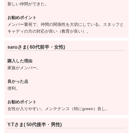
新しい仲間ができた。
女性の入会条件が変更になりました。
女性入会は女性の株主から譲り受けるものとしていま
お勧めポイント
したが、男性の株主からでも譲り受ける事が可能にな
メンバー重視で、仲間の関係性を大切にしている。スタッフと
キャディの方の対応が良い（教育が良い）。
りました。
但し、クラブハウスの物理的な要因による人数制限を
saruさま( 60代前半・女性)
理事会にて決定する事になります。
購入した理由
家族がメンバー。
承継範囲が変更となります。
良かった点
変更前：会員の退会または死亡したときは、その法定
便利。
相続人並びに法定相続人の配偶者及び子は継承するこ
お勧めポイント
とが出来る。
女性が入りやすい。メンテナンス（特にgreen）良し。
変更後：法定相続人及び三親等内の親族又はその配偶
者。
Y.Tさま( 50代後半・男性)