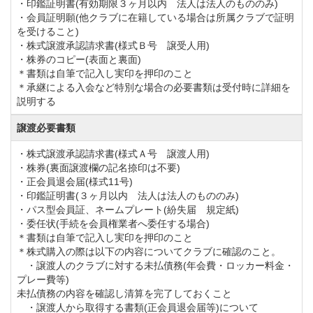
・印鑑証明書(有効期限３ヶ月以内 法人は法人のもののみ)
・会員証明願(他クラブに在籍している場合は所属クラブで証明
を受けること)
・株式譲渡承認請求書(様式Ｂ号 譲受人用)
・株券のコピー(表面と裏面)
＊書類は自筆で記入し実印を押印のこと
＊承継による入会など特別な場合の必要書類は受付時に詳細を
説明する
譲渡必要書類
・株式譲渡承認請求書(様式Ａ号 譲渡人用)
・株券(裏面譲渡欄の記名捺印は不要)
・正会員退会届(様式11号)
・印鑑証明書(３ヶ月以内 法人は法人のもののみ)
・パス型会員証、ネームプレート(紛失届 規定紙)
・委任状(手続を会員権業者へ委任する場合)
＊書類は自筆で記入し実印を押印のこと
＊株式購入の際は以下の内容についてクラブに確認のこと。
・譲渡人のクラブに対する未払債務(年会費・ロッカー料金・
プレー費等)
未払債務の内容を確認し清算を完了しておくこと
・譲渡人から取得する書類(正会員退会届等)について