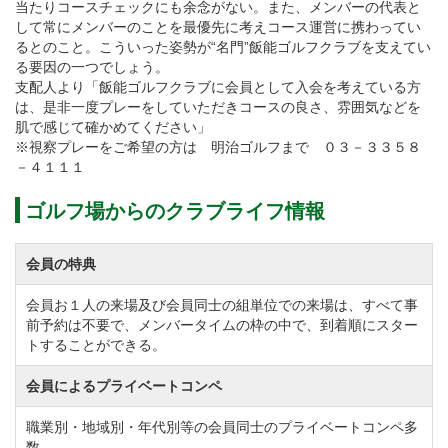
当たりコースチェックにも余念がない。また、メンバーの代表と
して常にメンバーのことを最優先に考えコース運営に携わってい
るとのこと。こういった姿勢が“名門”飯能ゴルフクラブを支えてい
る要因の一つでしょう。
支配人より「飯能ゴルフクラブに会員として入会を考えている方
は、是非一度プレーをしていただきコースの良さ、雰囲気などを
肌で感じて確かめてください」
※視察プレーをご希望の方は 明治ゴルフまで ０３－３３５８
－４１１１
ゴルフ場からのクラブライフ情報
会員の特典
会員お１人の来場及び会員同士の組単位での来場は、すべて事
前予約は不要で、メンバータイムの枠の中で、到着順にスター
トすることができる。
会員によるプライベートコンペ
職業別・地域別・年代別等の会員同士のプライベートコンペ多
数。