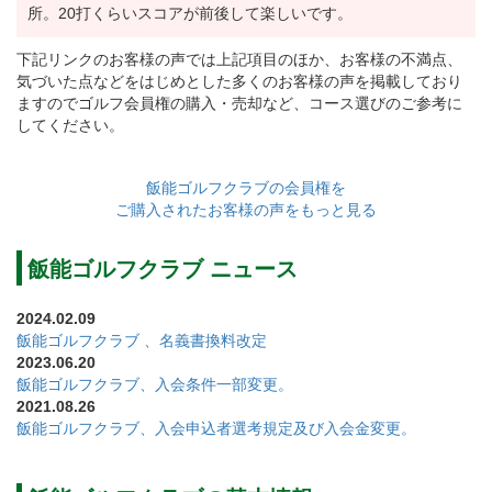
所。20打くらいスコアが前後して楽しいです。
に正会員として入会する場合の入会金は100万円とす
下記リンクのお客様の声では上記項目のほか、お客様の不満点、
る」に減額変更しました。
気づいた点などをはじめとした多くのお客様の声を掲載しており
ますのでゴルフ会員権の購入・売却など、コース選びのご参考に
してください。
入会条件の一部を下記のとおり改定しました。
【変更前】推薦人は、同クラブ正会員で在籍3年以上及
飯能ゴルフクラブの会員権を
び直近2年間のクラブ来場回数が10回以上の方1名とす
ご購入されたお客様の声をもっと見る
る。
推薦人は、入会申込者の入会資格及び提出書類の内容
飯能ゴルフクラブ ニュース
について、これを保証するものとする。
2024.02.09
【変更後】推薦人は、同クラブ正会員で在籍3年以上及
飯能ゴルフクラブ 、名義書換料改定
び直近2年間のクラブ来場回数が10回以上の方1名とす
2023.06.20
飯能ゴルフクラブ、入会条件一部変更。
る。
2021.08.26
推薦人は、原則として入会申込者と面談及び同クラブ
飯能ゴルフクラブ、入会申込者選考規定及び入会金変更。
で同伴プレーを行い、入会資格及び提出書類の内容に