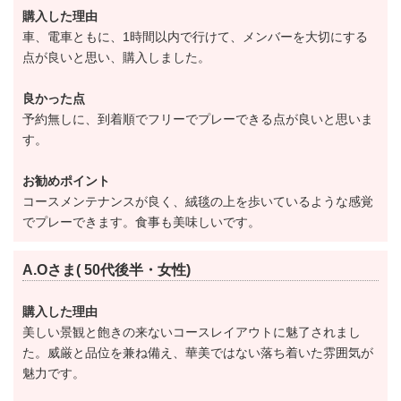
購入した理由
令和3年1月の理事会において、年会費の改定を下記の
車、電車ともに、1時間以内で行けて、メンバーを大切にする
とおり決定しました。
点が良いと思い、購入しました。
①実施：令和3年度（令和3年4月1日）より
良かった点
②年会費（会計年度4月～3月）
予約無しに、到着順でフリーでプレーできる点が良いと思いま
正会員 【改定前】88,000円（税込）→【改定後】
す。
132,000円（税込）
お勧めポイント
平日会員 【改定前】66,000円（税込）→【改定後】
コースメンテナンスが良く、絨毯の上を歩いているような感覚
88,000円（税込）
でプレーできます。食事も美味しいです。
令和3年8月開催の理事会において、入会申込者選考規
A.Oさま( 50代後半・女性)
定及び平日会員が正会員として入会する場合の入会金
購入した理由
を下記のとおり変更しました。
美しい景観と飽きの来ないコースレイアウトに魅了されまし
①入会申込者選考規定
た。威厳と品位を兼ね備え、華美ではない落ち着いた雰囲気が
第5条5項
魅力です。
「日本国籍を有する者」を「原則として日本国籍を有