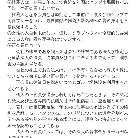
⑦推薦人は、在籍３年以上で直近２年間のクラブ来場回数が10
回以上の正会員１名とする。
推薦人となる会員とは原則として事前に面談及び同クラブで
同伴プレーを行い、必要書類の推薦人署名欄への署名捺印を直
接依頼すること。
⑧女性の入会制限はない。但し、クラブハウスの物理的な要因
による人数制限を理事会にて決定する。
⑨正会員について
・会社の株主である個人又は会社の株主である法人が指定し
た当該法人の役員、従業員及びこれに準ずる者であって、理事
会の承認を得た者。
・会社の株主である法人は、その保有する会社の株式１株に
つき１名を前項に従い正会員として指定するものとする。
・正会員は休業日を除きいつでもゴルフ場施設を利用するこ
とができる。
・個人の正会員が退会し若しくは死亡したときは、その法定
相続人及び三親等内の親族又はその配偶者は、退会届と同時
に、若しくは相続開始後１年以内に理事会の承認を得てその権
利を承継することができる。この期間については遺産分割が未
了である等特別の事情がある場合には、理事会の決定によって
延長を認めることができる。
・法人の正会員については、その法人の資本金が５千万円以
上であること。