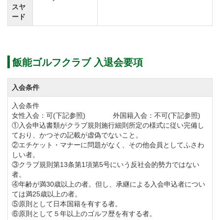
スヤ
飯能ゴルフクラブのゴルフラウンドレポートがござい
ード
ますので、ご参考に是非ご覧ください。
飯能ゴルフクラブ 入退会要項
入会条件
入会条件
女性入会：可(下記参照) 外国籍入会：不可(下記参照)
①入会申込書類がクラブ規則施行細則所定の様式に従い完備し
ており、かつその記載が虚偽でないこと。
②エチケット・マナーに問題がなく、その他会員としてふさわ
しい者。
③クラブ規則第13条第1項第5号にいう反社会的勢力ではない
者。
④年齢が満30歳以上の者。但し、承継による入会申込者につい
ては満25歳以上の者。
⑤原則として日本国籍を有する者。
⑥原則として５年以上のゴルフ歴を有する者。