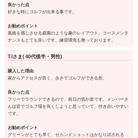
良かった点
する者」に変更し、国籍の条件を緩和しました。
好きな時にゴルフが出来る事です。
第5条7項
お勧めポイント
「原則として、日本ゴルフ連盟加盟ゴルフクラブの現
風格を感じさせる庭園のような趣のレイアウト。コースメンテ
会員又は会員であった者で、オフィシャルハンディキ
ナンスもとても良いです。練習環境も整っております。
ャップを現に有するか過去に有していた者」の規定全
文を削除し、他クラブへの加入歴及びハンディキャッ
T.Iさま( 40代後半・男性)
プへの制限を廃止しました。
購入した理由
第5条8項
家からアクセスが良く、歩きでゴルフができる所。
「法人の正会員については、その法人の資本金が1憶以
上であること」を「法人の正会員については、その法
良かった点
フリーでラウンドできるので、前日の気が楽です。メンバーさ
人の資本金が5千万円以上であること」に変更し、資本
んは皆でゴルフ場を良くしようと思っていて、付き合いやすい
金額の条件を減額しました。
です。
②平日会員が正会員として入会する場合の入会金変更
お勧めポイント
「平日会員が退会と同時に正会員として入会する場合
グリーンがとても早く、セカンドショットはかなり試される
の入会金は200万円とする」を「平日会員が退会と同時