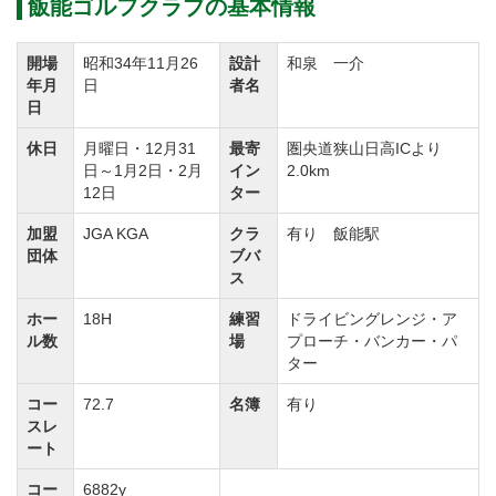
ついて確認し、これを保証するものとする。
飯能ゴルフクラブの基本情報
名義書換料を下記のとおり改定します。
開場
昭和34年11月26
設計
和泉 一介
令和６年４月１日以降の受付分より
年月
日
者名
名義書換料
日
【改定前】正会員：２，７５０．０００円（税込）
休日
月曜日・12月31
最寄
圏央道狭山日高ICより
【改定後】正会員：３，３００．０００円（税込）
日～1月2日・2月
イン
2.0km
12日
ター
◆周辺ゴルフ場
「
飯能くすの樹カントリー倶楽部
」「
東都飯能カント
加盟
JGA KGA
クラ
有り 飯能駅
団体
ブバ
リー倶楽部
」「
飯能グリーンカントリークラブ
」「
日
ス
高カントリークラブ
」
ホー
18H
練習
ドライビングレンジ・ア
ル数
場
プローチ・バンカー・パ
ター
◆交通機関
圏央道「狭山日高IC」より2.0km
コー
72.7
名簿
有り
スレ
西武池袋線「飯能駅」下車、北口ロータリー側より、
ート
クラブバスあり。
コー
6882y