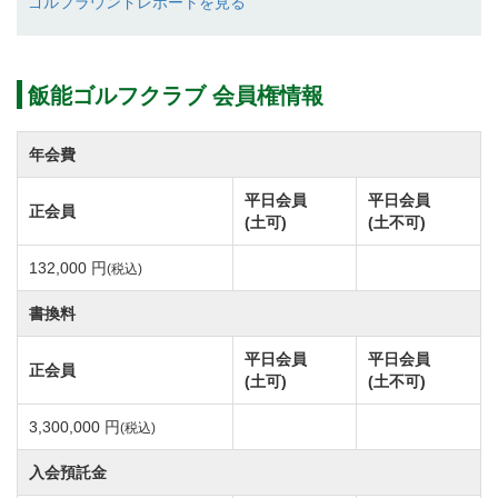
ゴルフラウンドレポートを見る
アプローチ・バンカーの練習もできる広々とした練習
場では豪快なショットが打てます。
開放的なレストランからは恋ヶ窪池が一望でき、景観
飯能ゴルフクラブ 会員権情報
の美しさも好評です。
平成２３年６月より入会預託金を１００万円減額し購
年会費
入しやすくなった名門コースです。
平日会員
平日会員
正会員
是非ご検討ください。
(土可)
(土不可)
132,000 円
(税込)
◆コースの方からの情報（平成２３年７月現在、コー
書換料
スの都合で変更される場合がございますので、念のた
めご確認下さい）
平日会員
平日会員
正会員
(土可)
(土不可)
１）会員お一人の来場及び会員同士の組み単位での来
場は全て事前予約は不要で、スタートはメンバータイ
3,300,000 円
(税込)
ムの枠の中で到着順にスタートすることが出来ます。
入会預託金
※その日の天気状況をみてプレーが出来る。すべて会