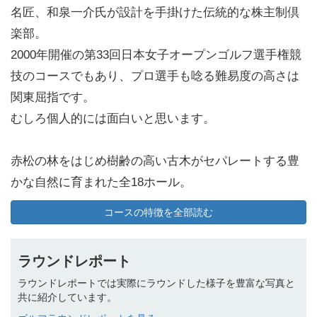
名匠、和泉一介氏が設計を手掛けた伝統的な株主制倶
楽部。
2000年開催の第33回日本女子オープンゴルフ選手権競
技のコースでもあり、プロ選手も唸る難易度の高さは
関東屈指です。
むしろ個人的には面白いと思います。
赤松の林をはじめ樹齢の高い古木がセパレートする豊
かな自然に育まれた全18ホール。
広々としたフェアウェイは距離もあり、どこまでも真
コースの特徴を全部読む
っ直ぐに続いています。
オーソドックスでありながら、バンカーや池が絶妙な
ラウンドレポート
配置で一様の攻めを許さない戦略性に富んだレイアウ
ラウンドレポートでは実際にラウンドした様子を豊富な写真と
ト。
共に紹介しています。