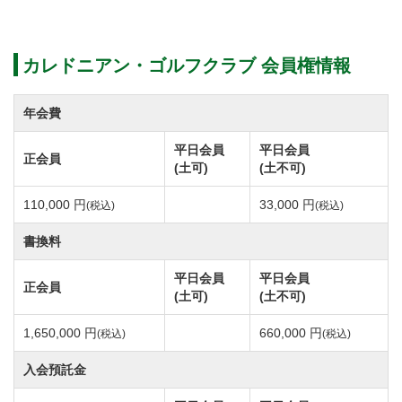
す。
成田空港からもアクセスしやすいロケーション。日本
カレドニアン・ゴルフクラブ 会員権情報
全国のゴルファーが集い、プレイを楽しんでいます。
年会費
近代的なアメリカンスタイルとスコットランド発祥の
平日会員
平日会員
正会員
「リンクス思考」の融合が生み出した戦略性に富んだ
(土可)
(土不可)
コース設計。
110,000 円
33,000 円
(税込)
(税込)
グリーンはベントの1グリーン。細部にまで徹底された
コースメンテナンスで常に最高の状態を保ったきれい
書換料
なグリーン。
平日会員
平日会員
正会員
14フィートの超高速グリーンのスピード感、スリリン
(土可)
(土不可)
グなゲーム展開に心踊ります。
1,650,000 円
660,000 円
(税込)
(税込)
コースレートは73.4。ランドは原則としてキャディ付
入会預託金
のプレーとなります。