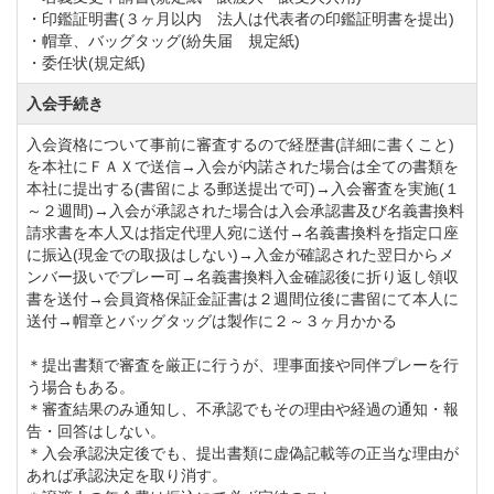
正 会 員 110,000円(税込) → 165,000円
・印鑑証明書(３ヶ月以内 法人は代表者の印鑑証明書を提出)
・帽章、バッグタッグ(紛失届 規定紙)
(税込)
・委任状(規定紙)
平日会員 33,000円(税込) → 55,000円
入会手続き
(税込)
ゴールド会員 33,000円(税込) → 55,000円
入会資格について事前に審査するので経歴書(詳細に書くこと)
を本社にＦＡＸで送信→入会が内諾された場合は全ての書類を
(税込)
本社に提出する(書留による郵送提出で可)→入会審査を実施(１
ゴールドⅡ会員 44,000円(税込) → 59,400円
～２週間)→入会が承認された場合は入会承認書及び名義書換料
請求書を本人又は指定代理人宛に送付→名義書換料を指定口座
(税込)
に振込(現金での取扱はしない)→入金が確認された翌日からメ
シルバー会員 16,500円(税込) → 27,500円
ンバー扱いでプレー可→名義書換料入金確認後に折り返し領収
書を送付→会員資格保証金証書は２週間位後に書留にて本人に
(税込)
送付→帽章とバッグタッグは製作に２～３ヶ月かかる
家族副記名正会員 55,000円(税込) → 82,500円
＊提出書類で審査を厳正に行うが、理事面接や同伴プレーを行
(税込)
う場合もある。
③年会費の減額制度について
＊審査結果のみ通知し、不承認でもその理由や経過の通知・報
告・回答はしない。
【年齢による減額制度】
＊入会承認決定後でも、提出書類に虚偽記載等の正当な理由が
75歳～79歳：正会員は50％減額／平日会員は30％
あれば承認決定を取り消す。