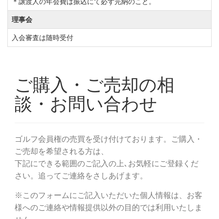
＊譲渡人の年会費は振込にて必ず完納のこと。
減額
80歳以上 ：正会員は70％減額／平日会員は60％
理事会
減額
入会審査は随時受付
【夫婦入会による減額制度】
夫人の年会費：正会員・平日会員共に20％減額
◆周辺ゴルフ場
「
芝山ゴルフ倶楽部
」「
京カントリークラブ
」「
新千
葉カントリー倶楽部
」「
東千葉カントリークラブ
」
◆交通機関
・自動車をご利用の場合
千葉東金道路「松尾横芝IC」より1.0km
・電車をご利用の場合
京成電鉄「成田空港第2ビル駅」下車。成田空港第2ビ