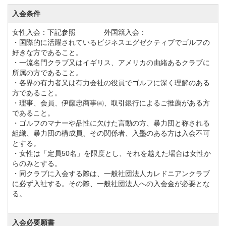
平成２４年９月末日より名義書換が一時停止となりま
入会条件
す。
女性入会：下記参照 外国籍入会：
・国際的に活躍されているビジネスエグゼクティブでゴルフの
会員権の名義書換を下記の通り再開します。
好きな方であること。
①実施：令和6年12月1日より
・一流名門クラブ又はイギリス、アメリカの由緒あるクラブに
所属の方であること。
②名義書換料
・各界の有力者又は有力会社の役員でゴルフに深く理解のある
正会員 3,300,000円（税込）平日会員 660,000円
方であること。
・理事、会員、伊藤忠商事㈱、取引銀行によるご推薦がある方
（税込）
であること。
・ゴルフのマナーや品性に欠けた言動の方、暴力団と称される
組織、暴力団の構成員、その関係者、入墨のある方は入会不可
正会員の一般譲渡名義書換料を期間限定にて減額しま
とする。
す。
・女性は「定員50名」を限度とし、それを越えた場合は女性か
らのみとする。
①正会員の一般譲渡名義書換料減額期間
・同クラブに入会する際は、一般社団法人カレドニアンクラブ
令和8年5月1日より令和9年4月30日まで (１年間の期
に必ず入社する。その際、一般社団法人への入会金が必要とな
る。
間限定)
②名義書換料
入会必要願書