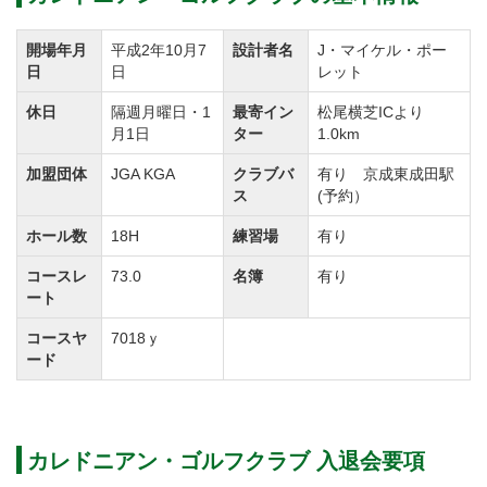
これまでカレドニアン・ゴルフクラブを舞台に「関東
アマチュアゴルフ選手権」や「日本プロゴルフ選手
開場年月
平成2年10月7
設計者名
J・マイケル・ポー
権」、「タカラワールド・インビテーショナル」など
日
日
レット
日本を代表する公式トーナメントが開催されてきまし
休日
隔週月曜日・1
最寄イン
松尾横芝ICより
た。
月1日
ター
1.0km
競技イベントやオープンコンペも多く開催していま
加盟団体
JGA KGA
クラブバ
有り 京成東成田駅
ス
(予約）
す。
ゴルフ歴の長い腕自慢のゴルファーやアスリート志向
ホール数
18H
練習場
有り
の方からアマチュア・プロ選手まで、経験・レベルに
コースレ
73.0
名簿
有り
応じて堪能頂けるチャンピオンコースです。
ート
入会、価格については要ご相談です。※「売り、買い
コースヤ
7018ｙ
ード
金額」は参考価格です。
ゴルフの醍醐味を味わえる最高のコースを是非ご検討
下さい。
カレドニアン・ゴルフクラブ 入退会要項