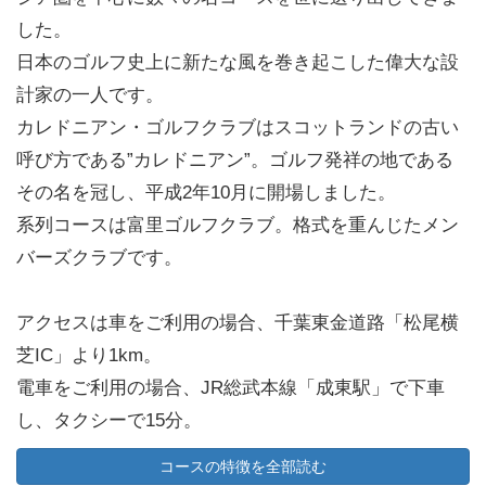
した。
日本のゴルフ史上に新たな風を巻き起こした偉大な設
計家の一人です。
カレドニアン・ゴルフクラブはスコットランドの古い
呼び方である”カレドニアン”。ゴルフ発祥の地である
その名を冠し、平成2年10月に開場しました。
系列コースは富里ゴルフクラブ。格式を重んじたメン
バーズクラブです。
アクセスは車をご利用の場合、千葉東金道路「松尾横
芝IC」より1km。
電車をご利用の場合、JR総武本線「成東駅」で下車
し、タクシーで15分。
または京成電鉄「成田空港第2ビル駅」下車。成田空港
コースの特徴を全部読む
第2ビル駅からは予約制のクラブバスが運行していま