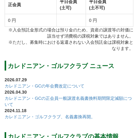
平日会員
平日会員
正会員
(土可)
(土不可)
内陸の林間に造成されているがマウンド群やバンカー
の造成はまさに本場のリンクスをも思わせます。
0 円
0 円
造形美はさることながら季節、天候によって様々な表
※入会預託金形式の場合は預り金のため、資産の譲渡等の対価に
該当せず消費税の課税対象ではありません。
情でファンを魅了する飽きのこない18ホールズ。
※ただし、募集時における返還されない入会預託金は課税対象と
INコース、OUTコースともにプレイヤーの挑戦意欲を
なります。
掻き立てる個性的なコースレイアウト。
コース内には豊富な樹木・四季折々の草花が植えられ
カレドニアン・ゴルフクラブ ニュース
コースを彩ります。
2026.07.29
春には桃や桜、ツツジが咲き乱れ、池には蓮の花、秋
カレドニアン・GCの年会費改定について
2026.04.30
には紅葉の美しさが楽しめます。
カレドニアン・GCの正会員一般譲渡名義書換料期間限定減額につ
全てのクラブを使って多様な攻め方が楽しめる戦略性
いて
2024.11.18
の高さ、日本の四季を存分に感じられる自然豊かな景
カレドニアン・ゴルフクラブ、名義書換再開。
観美…世界も認める「名コース」がここにあります。
カレドニアン・ゴルフクラブの基本情報