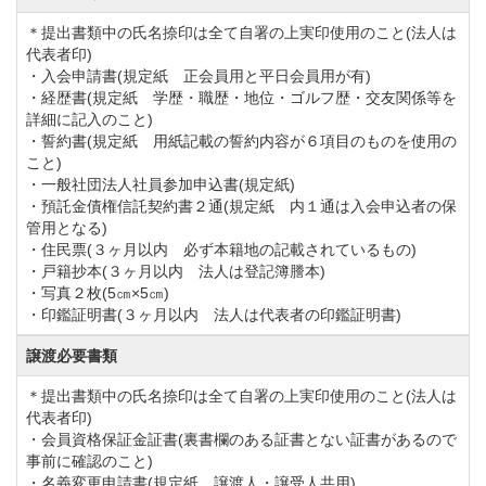
【通常料金】正会員 一般譲渡(個人・法人)
＊提出書類中の氏名捺印は全て自署の上実印使用のこと(法人は
3,300,000円(税込)
代表者印)
【減額料金】正会員 一般譲渡(個人・法人)
・入会申請書(規定紙 正会員用と平日会員用が有)
・経歴書(規定紙 学歴・職歴・地位・ゴルフ歴・交友関係等を
1,650,000円(税込)
詳細に記入のこと)
※正会員の一般譲渡以外の名義書換料(同一法人内・
・誓約書(規定紙 用紙記載の誓約内容が６項目のものを使用の
こと)
相続等)及び平日会員の名義書換料
・一般社団法人社員参加申込書(規定紙)
(一般譲渡・同一法人内・相続等)は変更ありません
・預託金債権信託契約書２通(規定紙 内１通は入会申込者の保
管用となる)
ので、お間違いのないようお願いします。
・住民票(３ヶ月以内 必ず本籍地の記載されているもの)
・戸籍抄本(３ヶ月以内 法人は登記簿謄本)
・写真２枚(5㎝×5㎝)
年会費を下記のとおり改定します。
・印鑑証明書(３ヶ月以内 法人は代表者の印鑑証明書)
①実施…令和8年10月1日より(請求書は8月下旬に郵送
譲渡必要書類
する)
＊提出書類中の氏名捺印は全て自署の上実印使用のこと(法人は
②年会費(会計年度：10月～9月)
代表者印)
【改定前】 【改定
・会員資格保証金証書(裏書欄のある証書とない証書があるので
事前に確認のこと)
後】
・名義変更申請書(規定紙 譲渡人・譲受人共用)