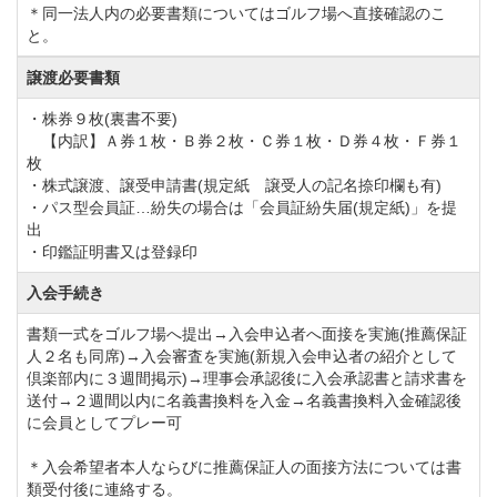
＊同一法人内の必要書類についてはゴルフ場へ直接確認のこ
東関東自動車道千葉北ICより5.0km(約15分)
と。
譲渡必要書類
・電車をご利用の場合
・株券９枚(裏書不要)
京成電鉄「京成大和田駅」下車、徒歩7分。
【内訳】Ａ券１枚・Ｂ券２枚・Ｃ券１枚・Ｄ券４枚・Ｆ券１
枚
「八千代台駅」下車の場合、東口からタクシーで10分
・株式譲渡、譲受申請書(規定紙 譲受人の記名捺印欄も有)
「勝田台駅」下車の場合、駅の北口よりタクシー利用
・パス型会員証…紛失の場合は「会員証紛失届(規定紙)」を提
出
で10分
・印鑑証明書又は登録印
※京成上野駅から京成大和田駅まで、快速利用で60分
入会手続き
程度。
書類一式をゴルフ場へ提出→入会申込者へ面接を実施(推薦保証
人２名も同席)→入会審査を実施(新規入会申込者の紹介として
東葉高速鉄道「東葉勝田台駅」下車、タクシー利用で
倶楽部内に３週間掲示)→理事会承認後に入会承認書と請求書を
10分
送付→２週間以内に名義書換料を入金→名義書換料入金確認後
に会員としてプレー可
※東京メトロ東西線と相互乗り入れあり。
＊入会希望者本人ならびに推薦保証人の面接方法については書
類受付後に連絡する。