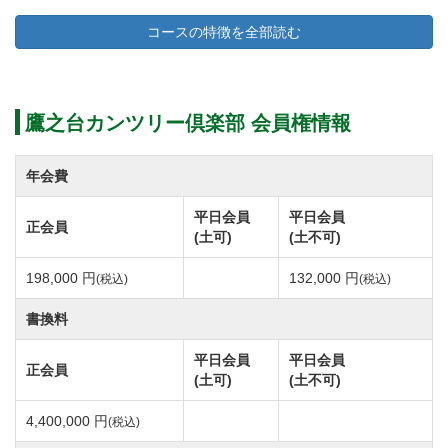
千葉市内の緩やかな地形の中に展開する林間コース。
コースの特徴を全部読む
各ホールは樹齢の高い松林でセパレートされていてい
ます。
松や桜の木など、大きく立派に育った樹木が醸し出す
鷹之台カンツリー倶楽部 会員権情報
落ち着いた雰囲気。
春には桜、秋には紅葉と四季折々の景観が楽しめる美
年会費
しいコースです。
平日会員
平日会員
正会員
どのホールからもグリーンが一望できるレイアウトに
(土可)
(土不可)
なっています。
198,000 円
132,000 円
(税込)
(税込)
景観美と戦略性を兼ね備えた変化に富んだ全18ホー
ル。
書換料
日本を代表する名設計家 井上誠一氏の代表作であり、
平日会員
平日会員
正会員
千葉県が誇る超名門コースです。
(土可)
(土不可)
4,400,000 円
(税込)
コース内には適度なアップダウンがあり、全体的にフ