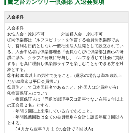
鷹之台カンツリー倶楽部 入退会要項
経営内容、コースの難易度、どれをとっても国内最高
レベルのゴルフ場です。
入会条件
鷹之台カンツリー倶楽部はゴルフ会員権の価格が最も
入会条件
高額なゴルフ場としても評判です。
女性入会：原則不可 外国籍入会：原則不可
①同倶楽部はゴルフスピリットを体言する会員制倶楽部であ
ゴルファーなら誰もが1度は憧れる”巨匠”井上誠一の自
り、営利を目的としない一般社団法人組織として設立されてい
信作をホームコースにしませんか？
る。入会申込者は倶楽部理念『会員ならびに倶楽部は自己の研
鑽に励み、クラブの発展に寄与し、ゴルフを通じて社会に貢献
素晴らしいメンバーシップコースを是非ご検討下さ
する』を真に理解し倶楽部ライフを楽しむことができる方を対
い。
象とする。
②年齢30歳以上の男性であること。(継承の場合は満25歳以上
だが30歳迄は平日会員扱い)
平成２６年４月１日より入会条件が一部変更されま
③原則として日本国籍者であること。(外国人は定員枠が有)
④推薦保証人について
す。
・推薦保証人は『同倶楽部理事又は監事でない在籍５年以上
の正会員２名』とする。
・年間５回以上来場している方であること。
名義書換料を下記のとおり改定します。
・年間推薦回数は全ての会員種別を合計し該当年度３回以内
①名義書換料
とする。
(４月から翌年３月までの合計で３回以内)
個人正会員、法人正会員