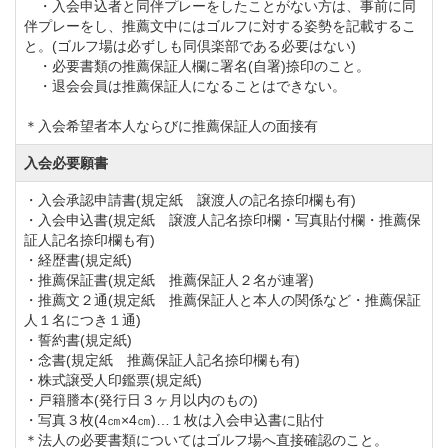
・入会申込者と同伴プレーをしたことがない方は、事前に同
【旧料金】3,300,000円（税込）→【新料金】4,400,000
伴プレーをし、推薦文中にはゴルフに対する姿勢を記載するこ
と。(ゴルフ場は必ずしも同倶楽部である必要はない)
円（税込）
・必要書類の推薦保証人欄に署名(自署)捺印のこと。
②変更時期：令和3年6月理事会申請分より変更する。
・退会会員は推薦保証人になることはできない。
旧料金の適用は、令和3年5月理事会（令和3年5月23日
＊入会希望者本人ならびに推薦保証人の面接有
開催予定）申請分までとする。
入会必要願書
令和3年4月23日までに書類を提出した場合は旧料金を
・入会承認申請書(規定紙 譲渡人の記名捺印欄も有)
適用するが、それ以降の提出は新料金となる。
・入会申込書(規定紙 譲渡人記名捺印欄・写真貼付欄・推薦保
証人記名捺印欄も有)
・経歴書(規定紙)
◆周辺ゴルフ場
・推薦保証書(規定紙 推薦保証人２名が連署)
「
四街道ゴルフ倶楽部
」「
麻倉ゴルフ倶楽部
」「
袖ヶ
・推薦文２通(規定紙 推薦保証人と本人の関係など・推薦保証
人１名につき１通)
浦カンツリークラブ新袖コース
」「
中山カントリーク
・誓約書(規定紙)
ラブ
」
・念書(規定紙 推薦保証人記名捺印欄も有)
・株式譲受人印鑑票(規定紙)
・戸籍謄本(発行日３ヶ月以内のもの)
◆交通機関
・写真３枚(4㎝×4㎝)…１枚は入会申込書に貼付
＊法人の必要書類についてはゴルフ場へ直接確認のこと。
・自動車をご利用の場合