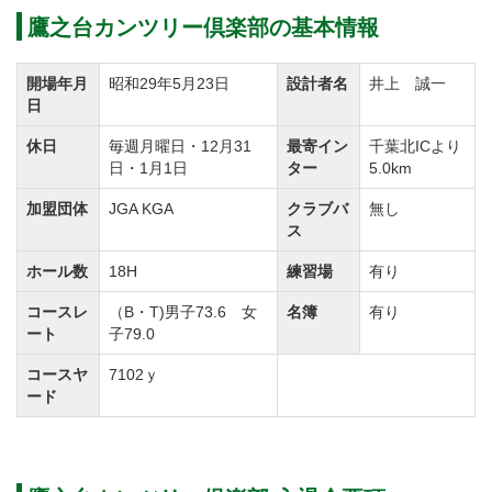
ーは全て手作り。
鷹之台カンツリー倶楽部の基本情報
開場以来、伝統の味を守っている「ビーフカレー」を
開場年月
昭和29年5月23日
設計者名
井上 誠一
はじめ、「シューマイ定食」や自家製デミグラスソー
日
スでコトコト煮込んだ「牛タンシチュー」も人気で
休日
毎週月曜日・12月31
最寄イン
千葉北ICより
す。
日・1月1日
ター
5.0km
加盟団体
JGA KGA
クラブバ
無し
鷹之台ＣＣでは競技イベントも多数開催しています。
ス
トーナメント開催実績のあるコースなので、コースメ
ホール数
18H
練習場
有り
ンテナンスは最高です。
コースレ
（B・T)男子73.6 女
名簿
有り
経験豊富なキャディの的確なコースアドバイスも定評
ート
子79.0
があります。
コースヤ
7102ｙ
誰しもがラウンド後コースの素晴らしさに感銘を受け
ード
る魅力的なコースではゴルフの本当の素晴らしさが満
喫できます。