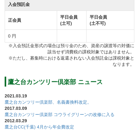
入会預託金
ラット。
グリーン周りをはじめ要所で待ち構えているバンカー
平日会員
平日会員
正会員
(土可)
(土不可)
はその大きさ、深さでボールの行く手を阻みます。
あえて伸ばしているラフには深さがあり一度入ってし
0 円
まうと脱出が困難。
※入会預託金形式の場合は預り金のため、資産の譲渡等の対価に
該当せず消費税の課税対象ではありません。
小さめに造られた砲台グリーンやフェアウェイあえて
※ただし、募集時における返還されない入会預託金は課税対象と
絞ったホール、フェアウェイの中央に鎮座した樹木な
なります。
ど、随所に仕掛けられている罠の数々はプロゴルファ
ーまでをも翻弄します。
鷹之台カンツリー倶楽部 ニュース
ショットの正確さとクラブ選び、高度な技術が求めら
2021.03.19
れるアスリートコースです。
鷹之台カンツリー倶楽部、名義書換料改定。
2017.03.09
鷹之台カンツリー倶楽部 コウライグリーンの改修に入る
大きな屋根が印象的なクラブハウスは落ち着いた佇ま
2012.03.29
鷹之台CC(千葉) 4月から年会費改定
い。
レストランでは名物料理の数々が楽しめます。メニュ