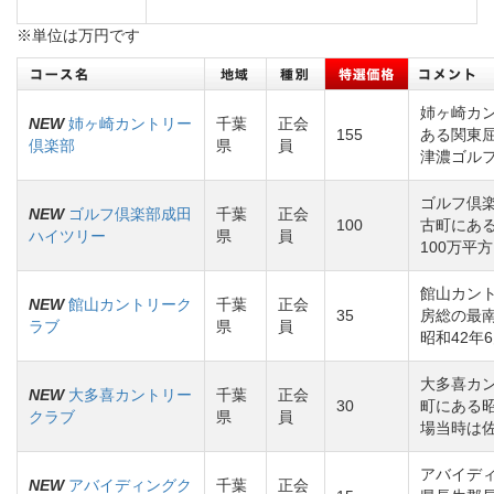
※単位は万円です
姉ヶ崎カ
NEW
姉ヶ崎カントリー
千葉
正会
155
ある関東
倶楽部
県
員
津濃ゴル
ゴルフ倶
NEW
ゴルフ倶楽部成田
千葉
正会
100
古町にある
ハイツリー
県
員
100万平
館山カン
NEW
館山カントリーク
千葉
正会
35
房総の最
ラブ
県
員
昭和42年
大多喜カ
NEW
大多喜カントリー
千葉
正会
30
町にある昭
クラブ
県
員
場当時は
アバイデ
NEW
アバイディングク
千葉
正会