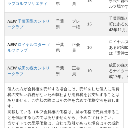
15
県長生郡
ラブゴルフソサエティ
県
員
ルフ場です
千葉国際
NEW
千葉国際カントリ
千葉
プレ
15
町にある
ークラブ
県
ー権
43年11
ロイヤル
NEW
ロイヤルスターゴ
千葉
正会
10
ある昭和6
ルフクラブ
県
員
は「君津
成田の森
NEW
成田の森カントリ
千葉
正会
10
るナイタ
ークラブ
県
員
成17年。
個人の方が会員権を売却する場合には、売却をした個人に消費
税の支払い義務がないため弊社より消費税をお支払することは
ありません。ご売却の際にはその件を含めて価格交渉を致しま
す。
掲載しているゴルフ会員権の価格は、呈示価格で売買出来るこ
とを保証するものではありませんから、予めご了解下さい。
当サイトでの呈示価格は、自社で取引があった場合はその成約