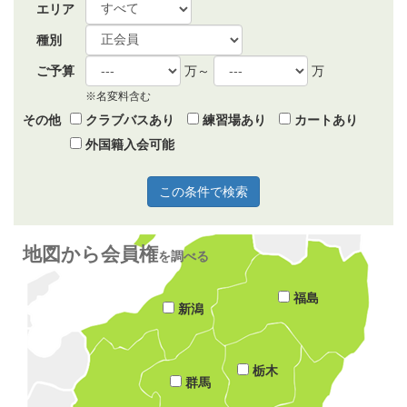
エリア
種別
ご予算
万～
万
※名変料含む
その他
クラブバスあり
練習場あり
カートあり
外国籍入会可能
地図から会員権
を調べる
福島
新潟
栃木
群馬