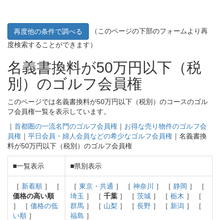
（このページの下部のフォームより再
再度他の条件で調べる
度検索することができます）
名義書換料が50万円以下（税
別）のゴルフ会員権
このページでは名義書換料が50万円以下（税別）のコースのゴル
フ会員権一覧を表示しています。
｜
首都圏の一流名門のゴルフ会員権
｜
お得な売り物件のゴルフ会
員権
｜
平日会員・婦人会員などの希少なゴルフ会員権
｜名義書換
料が50万円以下（税別）のゴルフ会員権
■一覧表示
■県別表示
［
新着順
］ ［
［
東京・共通
］ ［
神奈川
］ ［
静岡
］ ［
価格の高い順
埼玉
］ ［
千葉
］ ［
茨城
］ ［
栃木
］ ［
］ ［
価格の低
群馬
］ ［
山梨
］ ［
長野
］ ［
新潟
］ ［
い順
］
福島
］